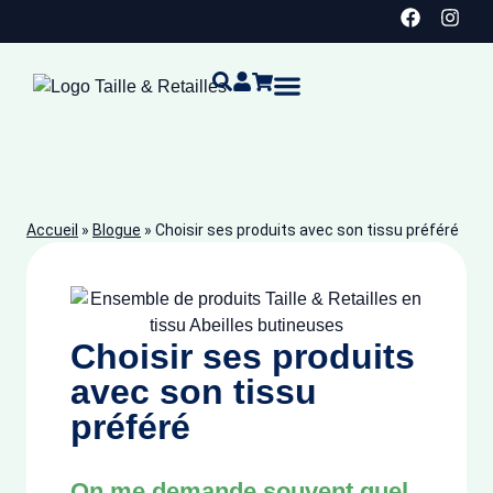
Idées cadeaux
Points de vente
Détaillants et corporatif
Service de couturière à Vaudreuil-Dorion
Accueil
»
Blogue
»
Choisir ses produits avec son tissu préféré
Choisir ses produits
avec son tissu
préféré
On me demande souvent quel