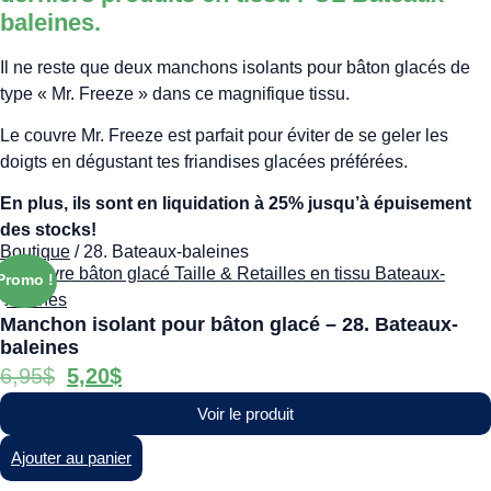
baleines.
Il ne reste que deux manchons isolants pour bâton glacés de
type « Mr. Freeze » dans ce magnifique tissu.
Le couvre Mr. Freeze est parfait pour éviter de se geler les
doigts en dégustant tes friandises glacées préférées.
En plus, ils sont en liquidation à 25% jusqu’à épuisement
des stocks!
Boutique
/ 28. Bateaux-baleines
Promo !
Manchon isolant pour bâton glacé – 28. Bateaux-
baleines
6,95
$
5,20
$
Voir le produit
Ajouter au panier