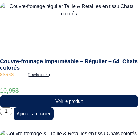
Couvre-fromage imperméable – Régulier – 64. Chats
colorés
(
1
avis client)
Noté
1
5.00
sur
5 basé sur
10,95
$
notation
client
Voir le produit
Ajouter au panier