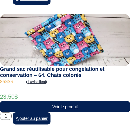
Grand sac réutilisable pour congélation et
conservation – 64. Chats colorés
(
1
avis client)
Noté
1
5.00
sur
5 basé sur
23,50
$
notation
client
Voir le produit
Ajouter au panier