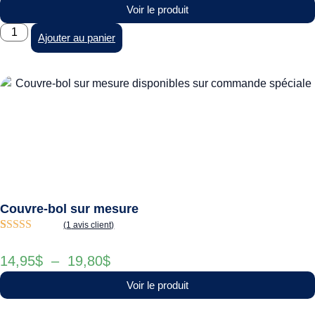
Voir le produit
Ajouter au panier
Couvre-bol sur mesure
(
1
avis client)
Noté
1
5.00
sur
5 basé sur
14,95
$
–
19,80
$
notation
client
Voir le produit