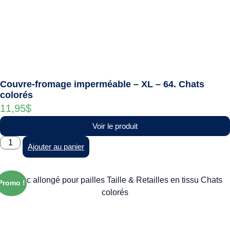
Couvre-fromage imperméable – XL – 64. Chats
colorés
11,95
$
Voir le produit
Ajouter au panier
Promo !