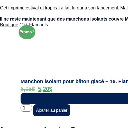
Cet imprimé estival et tropical a fait fureur à son lancement. M
Il ne reste maintenant que des manchons isolants couvre Mr
Boutique
/ 16. Flamants
Promo !
Manchon isolant pour bâton glacé – 16. Fl
6,95
$
5,20
$
Ajouter au panier