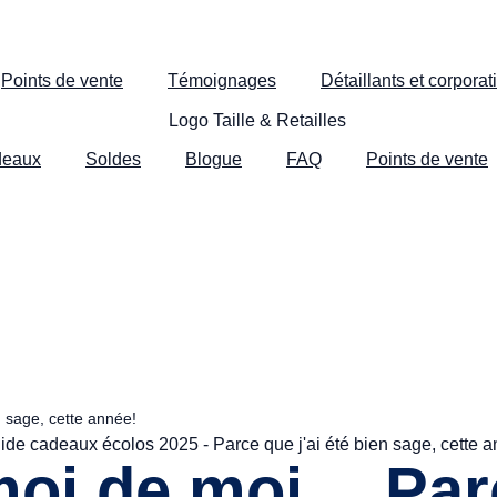
Points de vente
Témoignages
Détaillants et corporati
deaux
Soldes
Blogue
FAQ
Points de vente
 sage, cette année!
oi de moi… Parce