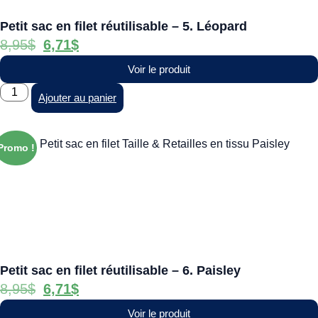
Petit sac en filet réutilisable – 5. Léopard
8,95
$
6,71
$
Voir le produit
Ajouter au panier
Promo !
Petit sac en filet réutilisable – 6. Paisley
8,95
$
6,71
$
Voir le produit