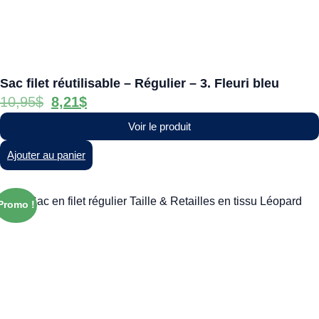
Sac filet réutilisable – Régulier – 3. Fleuri bleu
10,95
$
8,21
$
Voir le produit
Ajouter au panier
Promo !