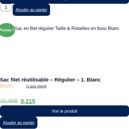
Ajouter au panier
Promo !
Sac filet réutilisable – Régulier – 1. Blanc
(
1
avis client)
Noté
1
5.00
sur
5 basé sur
10,95
$
8,21
$
notation
client
Voir le produit
Ajouter au panier