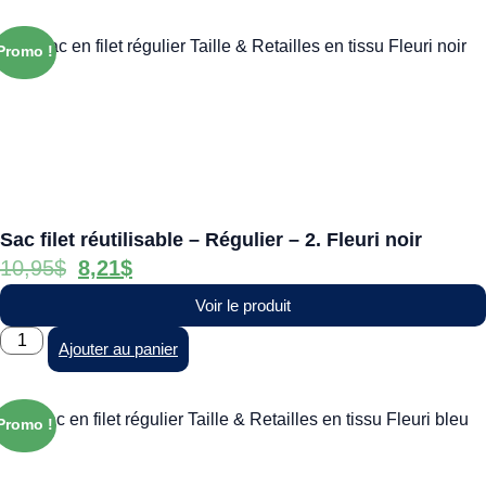
Promo !
Sac filet réutilisable – Régulier – 2. Fleuri noir
10,95
$
8,21
$
Voir le produit
Ajouter au panier
Promo !