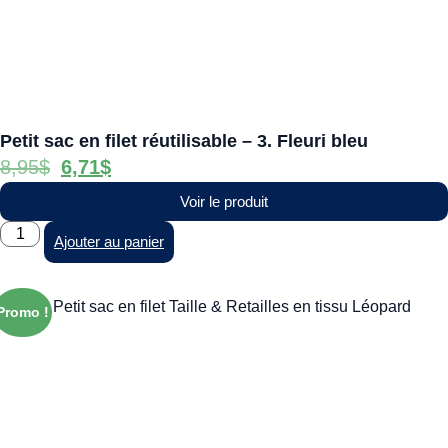
Petit sac en filet réutilisable – 3. Fleuri bleu
8,95
$
6,71
$
Voir le produit
Ajouter au panier
Promo !