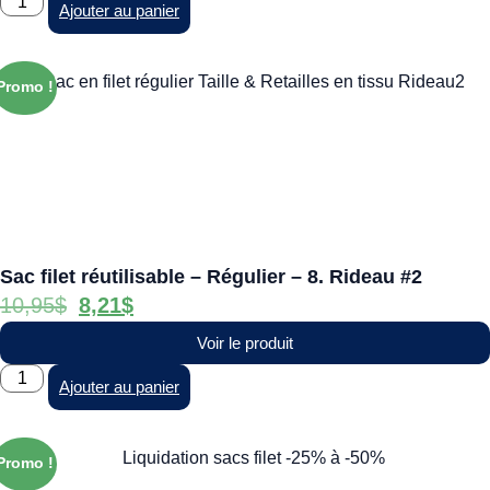
Ajouter au panier
Promo !
Sac filet réutilisable – Régulier – 8. Rideau #2
10,95
$
8,21
$
Voir le produit
Ajouter au panier
Promo !