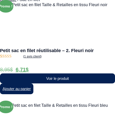
Promo !
Petit sac en filet réutilisable – 2. Fleuri noir
(
1
avis client)
Noté
1
5.00
sur
5 basé sur
8,95
$
6,71
$
notation
client
Voir le produit
Ajouter au panier
Promo !