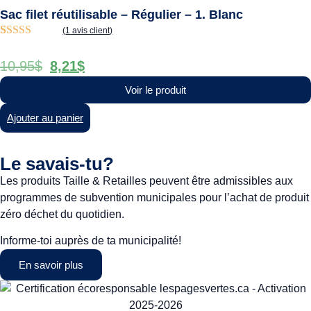
Sac filet réutilisable – Régulier – 1. Blanc
(
1
avis client)
Noté
1
5.00
sur
5 basé sur
10,95
$
8,21
$
notation
client
Voir le produit
Ajouter au panier
Le savais-tu?
Les produits Taille & Retailles peuvent être admissibles aux
programmes de subvention municipales pour l’achat de produit
zéro déchet du quotidien.
Informe-toi auprès de ta municipalité!
En savoir plus