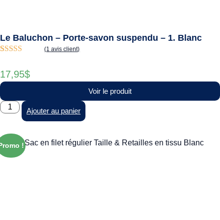
Le Baluchon – Porte-savon suspendu – 1. Blanc
(
1
avis client)
Noté
1
5.00
sur
5 basé sur
17,95
$
notation
client
Voir le produit
Ajouter au panier
Promo !